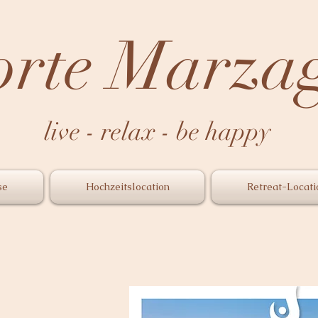
orte Marza
live - relax - be happy
se
Hochzeitslocation
Retreat-Locati