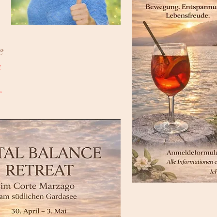
e
4
.