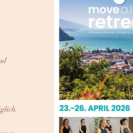
nd
glich.