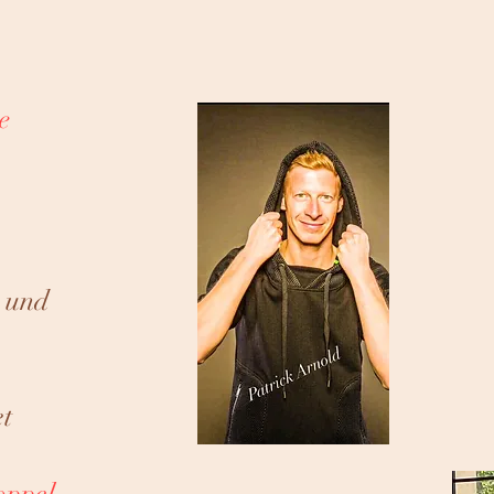
e
n und
t
oppel-