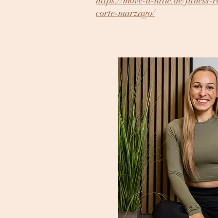
https://move-a-little.de/fitness-r
corte-marzago/